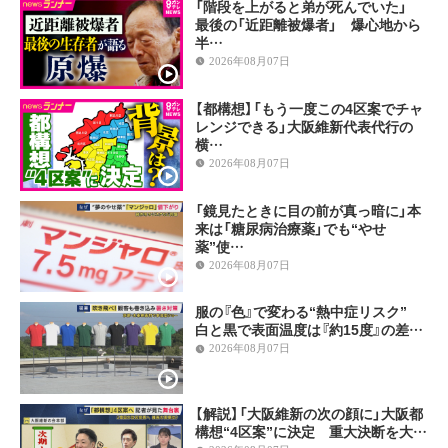
「階段を上がると弟が死んでいた」
最後の「近距離被爆者」 爆心地から
半…
2026年08月07日
【都構想】「もう一度この4区案でチャ
レンジできる」大阪維新代表代行の
横…
2026年08月07日
「鏡見たときに目の前が真っ暗に」本
来は「糖尿病治療薬」でも“やせ
薬”使…
2026年08月07日
服の『色』で変わる“熱中症リスク”
白と黒で表面温度は『約15度』の差…
2026年08月07日
【解説】「大阪維新の次の顔に」大阪都
構想“4区案”に決定 重大決断を大…