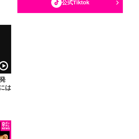
公式Tiktok
が発
には