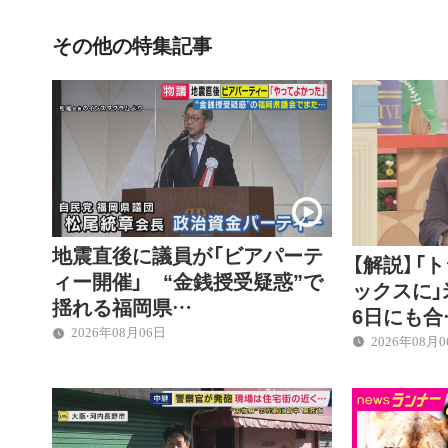
その他の特集記事
地震直後に議員が「ビアパーテ
【解説】「
ィー開催」 “金銭授受疑惑”で
ックスに」
揺れる福岡県…
6日にも合
2026年08月06日
2026年08月