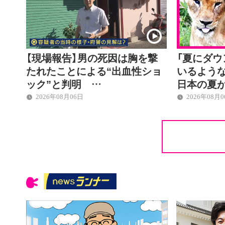
【現場報告】男の死因は胸を撃
「夏にダ
たれたことによる“出血性ショ
いるような
ック”と判明 …
日本の夏
2026年08月06日
2026年08月