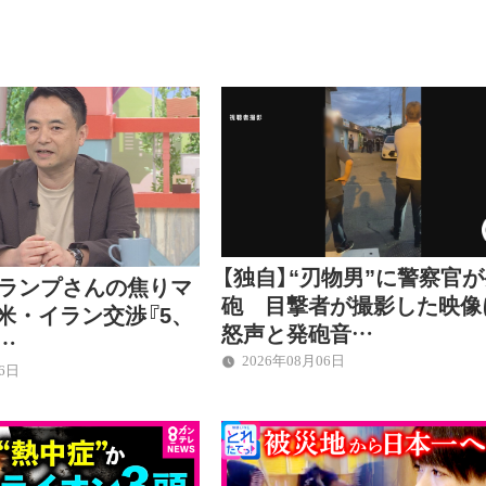
【独自】“刃物男”に警察官
トランプさんの焦りマ
砲 目撃者が撮影した映像
米・イラン交渉『5、
怒声と発砲音…
…
2026年08月06日
06日