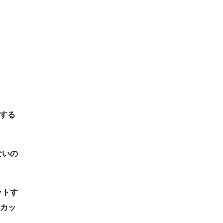
する
ないの
。
ットす
酬カッ