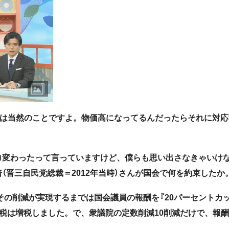
のは当然のことですよ。物価高になってるんだったらそれに対応
ロ変わったって言っていますけど、僕らも思い出さなきゃいけ
晋三自民党総裁＝2012年当時）さんが国会で何を約束したか
その削減が実現するまでは国会議員の報酬を『20パーセントカ
税は増税しました。で、衆議院の定数削減10削減だけで、報