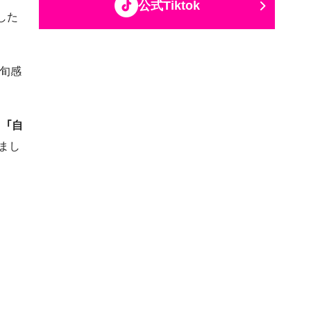
公式Tiktok
した
旬感
、
「自
まし