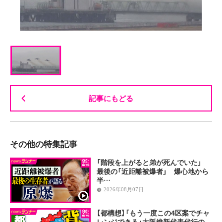
記事にもどる
その他の特集記事
「階段を上がると弟が死んでいた」
最後の「近距離被爆者」 爆心地から
半…
2026年08月07日
【都構想】「もう一度この4区案でチャ
レンジできる」大阪維新代表代行の