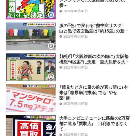
横…
2026年08月07日
服の『色』で変わる“熱中症リスク”
白と黒で表面温度は『約15度』の差…
2026年08月07日
【解説】「大阪維新の次の顔に」大阪都
構想“4区案”に決定 重大決断を大…
2026年08月07日
「鏡見たときに目の前が真っ暗に」本
来は「糖尿病治療薬」でも“やせ
薬”使…
2026年08月07日
大手コンビニチェーンに匹敵の2万店
舗に迫る「買取店」 目利きできなく
て…
2026年08月07日