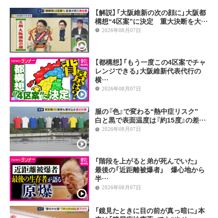
【解説】「大阪維新の次の顔に」大阪都
構想“4区案”に決定 重大決断を大…
2026年08月07日
【都構想】「もう一度この4区案でチャ
レンジできる」大阪維新代表代行の
横…
2026年08月07日
服の『色』で変わる“熱中症リスク”
白と黒で表面温度は『約15度』の差…
2026年08月07日
「階段を上がると弟が死んでいた」
最後の「近距離被爆者」 爆心地から
半…
2026年08月07日
「鏡見たときに目の前が真っ暗に」本