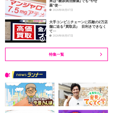
来は「糖尿病治療薬」でも“やせ
薬”使…
2026年08月07日
大手コンビニチェーンに匹敵の2万店
舗に迫る「買取店」 目利きできなく
て…
2026年08月07日
特集一覧