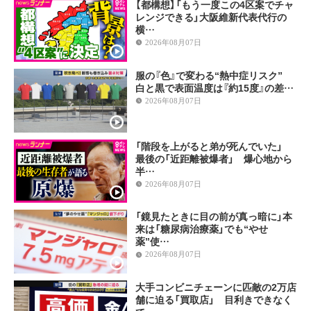
【都構想】「もう一度この4区案でチャ
レンジできる」大阪維新代表代行の
横…
2026年08月07日
服の『色』で変わる“熱中症リスク”
白と黒で表面温度は『約15度』の差…
2026年08月07日
「階段を上がると弟が死んでいた」
最後の「近距離被爆者」 爆心地から
半…
2026年08月07日
「鏡見たときに目の前が真っ暗に」本
来は「糖尿病治療薬」でも“やせ
薬”使…
2026年08月07日
大手コンビニチェーンに匹敵の2万店
舗に迫る「買取店」 目利きできなく