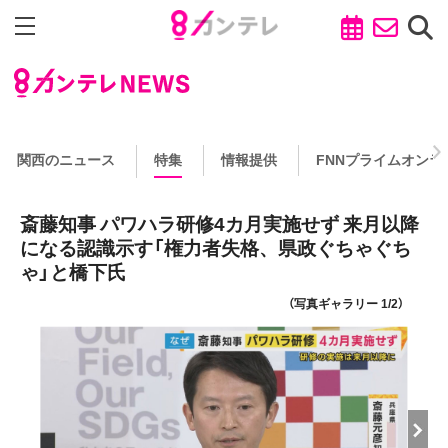
関西のニュース
特集
情報提供
FNNプライムオンラ
斎藤知事 パワハラ研修4カ月実施せず 来月以降
になる認識示す「権力者失格、県政ぐちゃぐち
ゃ」と橋下氏
（写真ギャラリー 1/2）