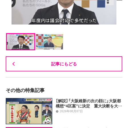
記事にもどる
その他の特集記事
【解説】「大阪維新の次の顔に」大阪都
構想“4区案”に決定 重大決断を大…
2026年08月07日