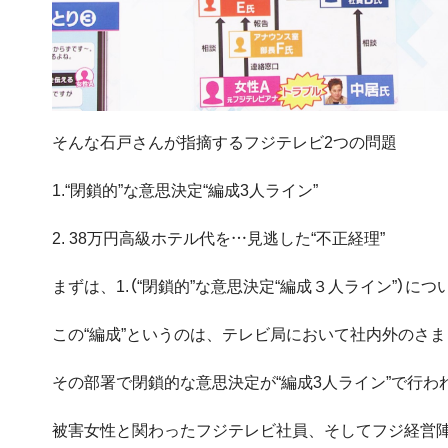
そんな石戸さんが指摘するフジテレビ2つの問題
1.“閉鎖的”な意思決定“編成3人ライン”
2. 38万円高級ホテル代を…見逃した“不正経理”
まずは、1.（“閉鎖的”な意思決定“編成３人ライン”）につ
この“編成”というのは、テレビ局において社内外のさ
その部署で閉鎖的な意思決定が“編成3人ライン”で行わ
被害女性と関わったフジテレビ社員、そしてフジ経営