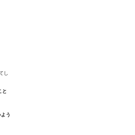
てし
こと
いよう