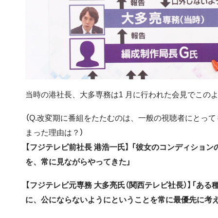
当時の港社長、大多専務は1 月に行われた会見でこの
（Q.改変期に番組をたたむのは、一般の視聴者にとっ
まった理由は？）
【フジテレビ前社長 港浩一氏】 「彼女のコンディショ
を、常に見ながらやってきた」
【フジテレビ元専務 大多亮氏（関西テレビ社長）】「あ
に、公にならないようにということを常に最優先に考