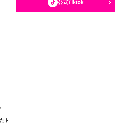
公式Tiktok
。
たト