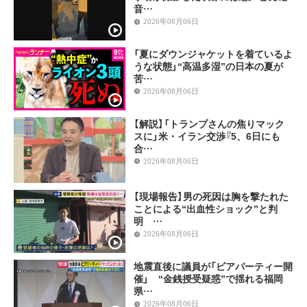
音…
2026年08月06日
「夏にダウンジャケットを着ているよ
うな状態」“高温多湿”の日本の夏が
苦…
2026年08月06日
【解説】「トランプさんの焦りマック
スに」米・イラン交渉『5、6日にも
合…
2026年08月06日
【現場報告】男の死因は胸を撃たれた
ことによる“出血性ショック”と判
明 …
2026年08月06日
地震直後に議員が「ビアパーティー開
催」 “金銭授受疑惑”で揺れる福岡
県…
2026年08月06日