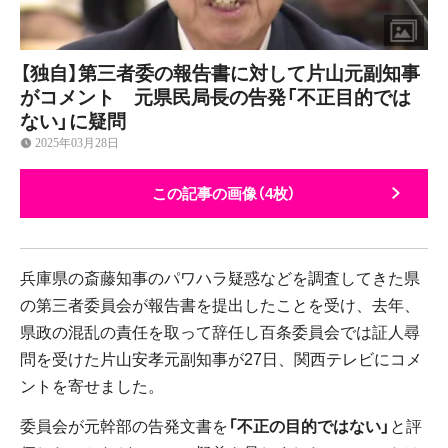
【独自】第三者委の報告書に対して片山元副知事
がコメント 元県民局長の告発「不正目的では
ない」に疑問
2025年03月28日
この記事の画像（4枚）
兵庫県の斎藤知事のパワハラ疑惑などを調査してきた県
の第三者委員会が報告書を提出したことを受け、去年、
県政の混乱の責任を取って辞任し百条委員会では証人尋
問を受けた片山安孝元副知事が27日、関西テレビにコメ
ントを寄せました。
委員会が元幹部の告発文書を
「不正の目的ではない」
と評