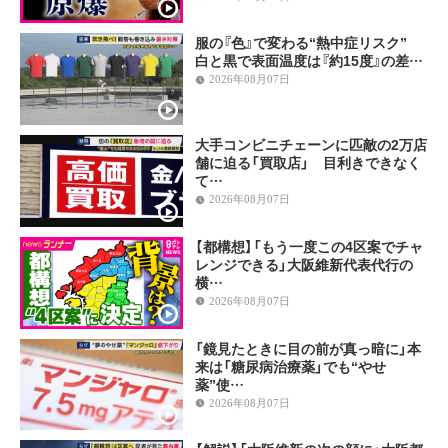
服の『色』で変わる“熱中症リスク”
白と黒で表面温度は『約15度』の差…
2026年08月07日
大手コンビニチェーンに匹敵の2万店
舗に迫る「買取店」 目利きできなく
て…
2026年08月07日
【都構想】「もう一度この4区案でチャ
レンジできる」大阪維新代表代行の
横…
2026年08月07日
「鏡見たときに目の前が真っ暗に」本
来は「糖尿病治療薬」でも“やせ
薬”使…
2026年08月07日