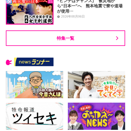
「ピンチはチャンス」 被災地か
ら“日本一”へ 熊本地震で寮や道場
が使用…
2026年08月06日
特集一覧