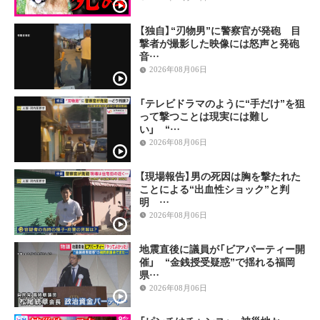
【独自】“刃物男”に警察官が発砲 目
撃者が撮影した映像には怒声と発砲
音…
2026年08月06日
「テレビドラマのように“手だけ”を狙
って撃つことは現実には難し
い」 “…
2026年08月06日
【現場報告】男の死因は胸を撃たれた
ことによる“出血性ショック”と判
明 …
2026年08月06日
地震直後に議員が「ビアパーティー開
催」 “金銭授受疑惑”で揺れる福岡
県…
2026年08月06日