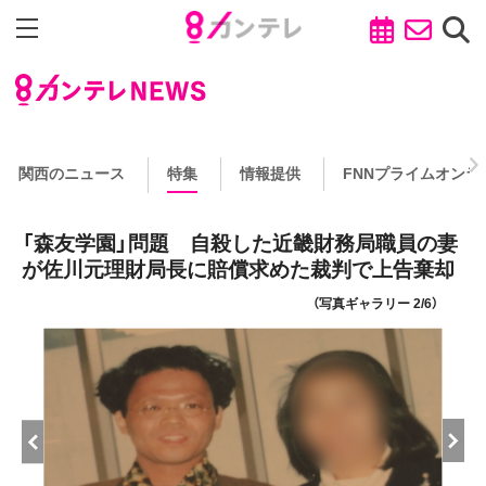
関西のニュース
特集
情報提供
FNNプライムオンラ
「森友学園」問題 自殺した近畿財務局職員の妻
が佐川元理財局長に賠償求めた裁判で上告棄却
（写真ギャラリー 2/6）