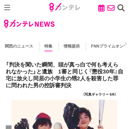
関西のニュース
特集
情報提供
FNNプライムオンラ
「判決を聞いた瞬間、頭が真っ白で何も考えら
れなかった」と遺族 1審と同じく『懲役30年』自
宅に放火し同居の小学生の甥2人を殺害した罪
に問われた男の控訴審判決
（写真ギャラリー 6/6）