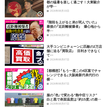
都の猛暑を楽しく過ごす！大東駿介
が学…
2026年08月10日
「階段を上がると弟が死んでいた」
最後の「近距離被爆者」 爆心地から
半…
2026年08月07日
大手コンビニチェーンに匹敵の2万店
舗に迫る「買取店」 目利きできなく
て…
2026年08月07日
【都構想】「もう一度この4区案でチャ
レンジできる」大阪維新代表代行の
横…
2026年08月07日
服の『色』で変わる“熱中症リスク”
白と黒で表面温度は『約15度』の差…
2026年08月07日