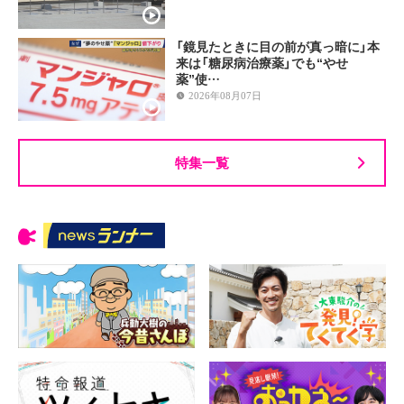
「鏡見たときに目の前が真っ暗に」本
来は「糖尿病治療薬」でも“やせ
薬”使…
2026年08月07日
特集一覧