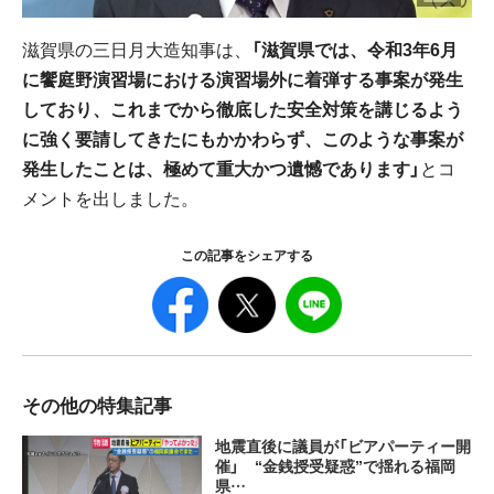
滋賀県の三日月大造知事は、
「滋賀県では、令和3年6月
に饗庭野演習場における演習場外に着弾する事案が発生
しており、これまでから徹底した安全対策を講じるよう
に強く要請してきたにもかかわらず、このような事案が
発生したことは、極めて重大かつ遺憾であります」
とコ
メントを出しました。
この記事をシェアする
その他の特集記事
地震直後に議員が「ビアパーティー開
催」 “金銭授受疑惑”で揺れる福岡
県…