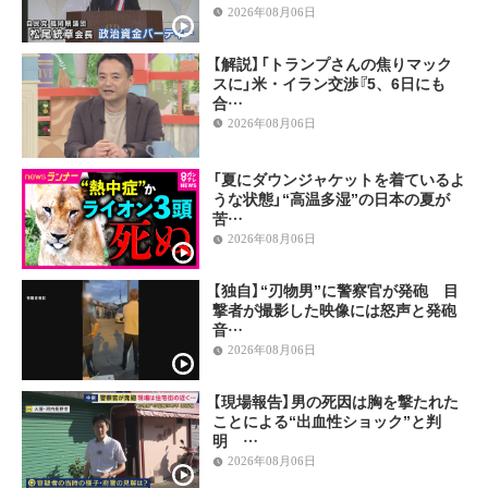
2026年08月06日
【解説】「トランプさんの焦りマック
スに」米・イラン交渉『5、6日にも
合…
2026年08月06日
「夏にダウンジャケットを着ているよ
うな状態」“高温多湿”の日本の夏が
苦…
2026年08月06日
【独自】“刃物男”に警察官が発砲 目
撃者が撮影した映像には怒声と発砲
音…
2026年08月06日
【現場報告】男の死因は胸を撃たれた
ことによる“出血性ショック”と判
明 …
2026年08月06日