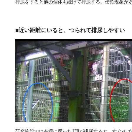
排尿をすると他の個体も続けて排尿する、伝染現象が
■近い距離にいると、つられて排尿しやすい
研究施設では右端に座った1頭が排尿すると、すぐそば