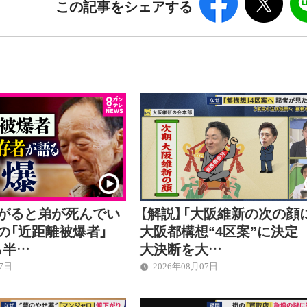
この記事をシェアする
上がると弟が死んでい
【解説】「大阪維新の次の顔
後の「近距離被爆者」
大阪都構想“4区案”に決定
ら半…
大決断を大…
07日
2026年08月07日