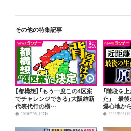
その他の特集記事
【都構想】「もう一度この4区案
「階段を
でチャレンジできる」大阪維新
た」 最
代表代行の横…
爆心地か
2026年08月07日
2026年08月