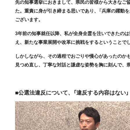
先の知事選挙におきまして、県民の皆様から大きなご
た。重責に身が引き締まる思いであり、『兵庫の躍動を
ございます。
3年前の知事就任以降、私が全身全霊を注いできたの
え、新たな事業展開や改革に挑戦をするということで
しかしながら、その過程でおごりや慢心があったのか
見つめ直し、丁寧な対話と謙虚な姿勢を胸に刻んで、県
■公選法違反について、「違反する内容はない」