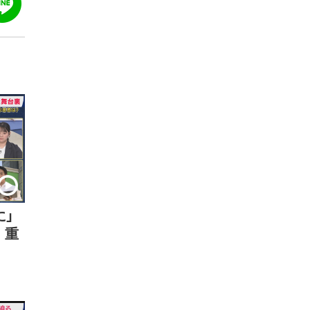
に」
 重