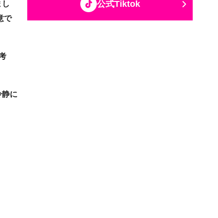
まし
公式Tiktok
意で
考
冷静に