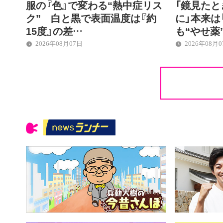
服の『色』で変わる“熱中症リス
「鏡見た
ク” 白と黒で表面温度は『約
に」本来は
15度』の差…
も“やせ薬
2026年08月07日
2026年08月