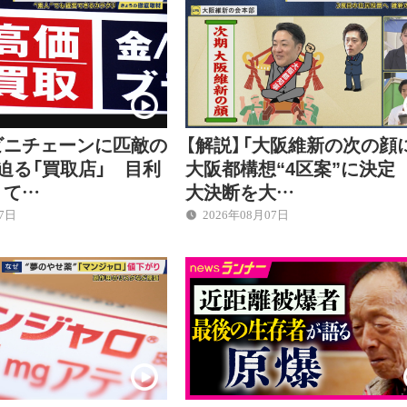
ビニチェーンに匹敵の
【解説】「大阪維新の次の顔
迫る「買取店」 目利
大阪都構想“4区案”に決定
くて…
大決断を大…
07日
2026年08月07日