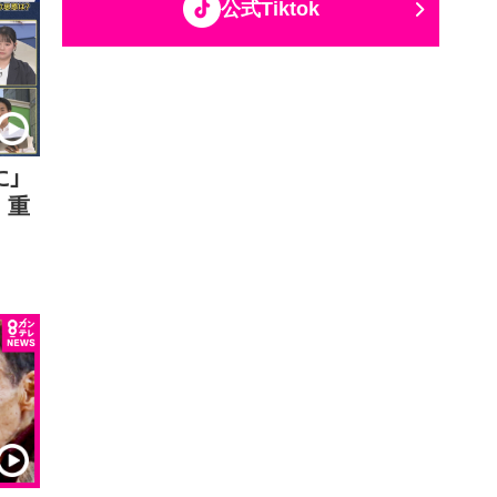
公式Tiktok
に」
 重