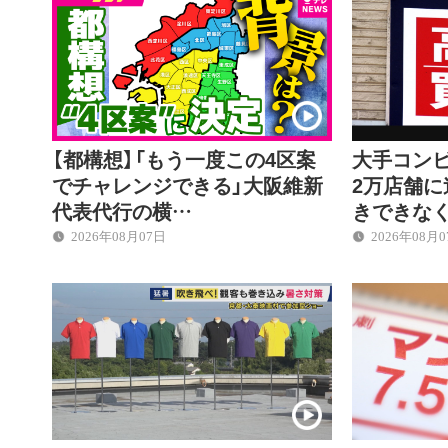
【都構想】「もう一度この4区案
大手コン
でチャレンジできる」大阪維新
2万店舗に
代表代行の横…
きできな
2026年08月07日
2026年08月