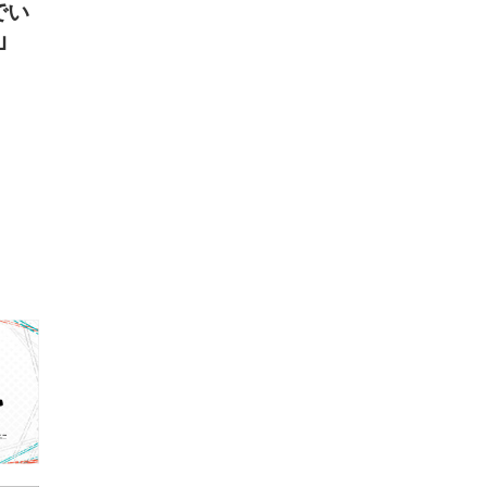
でい
者」