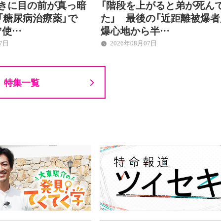
ときに目の前が真っ暗
「階段を上がると弟が死ん
「糖尿病治療薬」で
た」 最後の「近距離被爆
”使…
爆心地から半…
07日
2026年08月07日
特集一覧