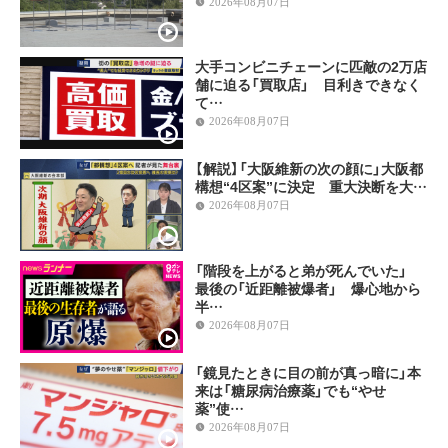
2026年08月07日
大手コンビニチェーンに匹敵の2万店
舗に迫る「買取店」 目利きできなく
て…
2026年08月07日
【解説】「大阪維新の次の顔に」大阪都
構想“4区案”に決定 重大決断を大…
2026年08月07日
「階段を上がると弟が死んでいた」
最後の「近距離被爆者」 爆心地から
半…
2026年08月07日
「鏡見たときに目の前が真っ暗に」本
来は「糖尿病治療薬」でも“やせ
薬”使…
2026年08月07日