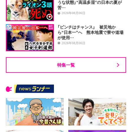
うな状態」“高温多湿”の日本の夏が
苦…
2026年08月06日
「ピンチはチャンス」 被災地か
ら“日本一”へ 熊本地震で寮や道場
が使用…
2026年08月06日
特集一覧