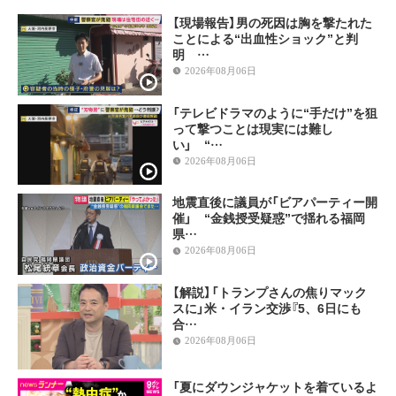
【現場報告】男の死因は胸を撃たれた
ことによる“出血性ショック”と判
明 …
2026年08月06日
「テレビドラマのように“手だけ”を狙
って撃つことは現実には難し
い」 “…
2026年08月06日
地震直後に議員が「ビアパーティー開
催」 “金銭授受疑惑”で揺れる福岡
県…
2026年08月06日
【解説】「トランプさんの焦りマック
スに」米・イラン交渉『5、6日にも
合…
2026年08月06日
「夏にダウンジャケットを着ているよ