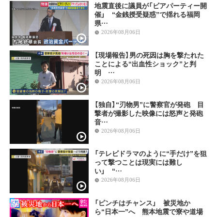
地震直後に議員が「ビアパーティー開
催」 “金銭授受疑惑”で揺れる福岡
県…
2026年08月06日
【現場報告】男の死因は胸を撃たれた
ことによる“出血性ショック”と判
明 …
2026年08月06日
【独自】“刃物男”に警察官が発砲 目
撃者が撮影した映像には怒声と発砲
音…
2026年08月06日
「テレビドラマのように“手だけ”を狙
って撃つことは現実には難し
い」 “…
2026年08月06日
「ピンチはチャンス」 被災地か
ら“日本一”へ 熊本地震で寮や道場