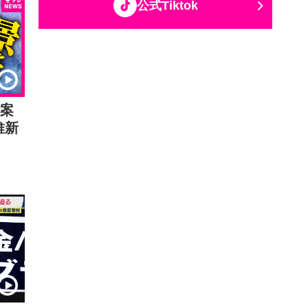
公式Tiktok
区案
維新