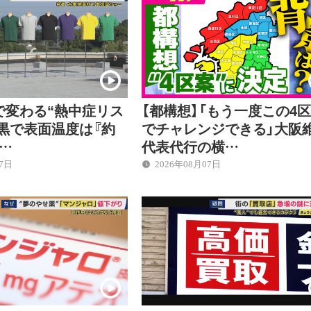
で変わる“熱中症リス
【都構想】「もう一度この4
黒で表面温度は『約
でチャレンジできる」大阪
差…
代表代行の横…
07日
2026年08月07日