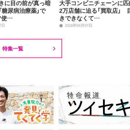
ときに目の前が真っ暗
大手コンビニチェーンに匹
「糖尿病治療薬」で
2万店舗に迫る「買取店」 
”使…
きできなくて…
07日
2026年08月07日
特集一覧