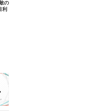
敵の
目利