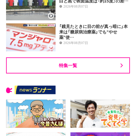
白と黒で表面温度は『約15度』の差…
2026年08月07日
「鏡見たときに目の前が真っ暗に」本
来は「糖尿病治療薬」でも“やせ
薬”使…
2026年08月07日
特集一覧