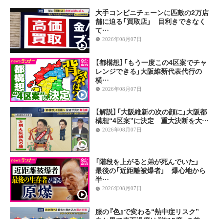
大手コンビニチェーンに匹敵の2万店
舗に迫る「買取店」 目利きできなく
て…
2026年08月07日
【都構想】「もう一度この4区案でチャ
レンジできる」大阪維新代表代行の
横…
2026年08月07日
【解説】「大阪維新の次の顔に」大阪都
構想“4区案”に決定 重大決断を大…
2026年08月07日
「階段を上がると弟が死んでいた」
最後の「近距離被爆者」 爆心地から
半…
2026年08月07日
服の『色』で変わる“熱中症リスク”