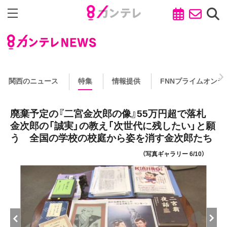
関西のニュース
特集
情報提供
FNNプライムオンラ
廃棄予定の『二宮金次郎の像』55万円超で落札
金次郎の「誠実」の教え「次世代に残したい」と願
う 全国の学校の校庭から姿を消す金次郎たち
（写真ギャラリー 6/10）