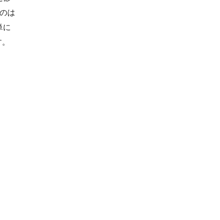
のは
単に
す。