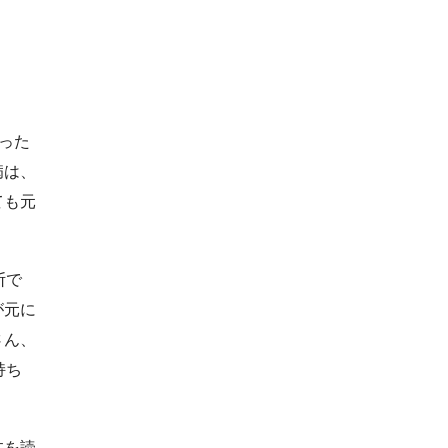
った
病は、
ても元
断で
が元に
さん、
持ち
本を読