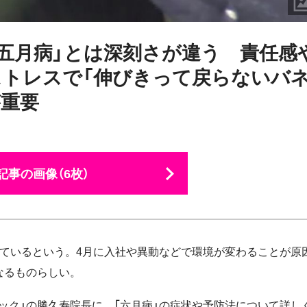
「五月病」とは深刻さが違う 責任感
トレスで「伸びきって戻らないバネ
が重要
記事の画像（6枚）
えているという。4月に入社や異動などで環境が変わることが原
なるものらしい。
ック」の勝久寿院長に、「六月病」の症状や予防法について詳し