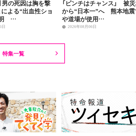
】男の死因は胸を撃
「ピンチはチャンス」 被災
とによる“出血性ショ
から“日本一”へ 熊本地震
明 …
や道場が使用…
06日
2026年08月06日
特集一覧