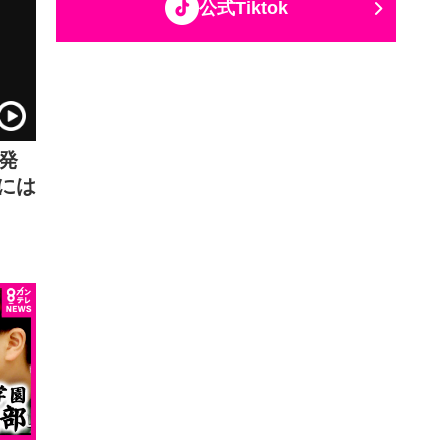
公式Tiktok
が発
には