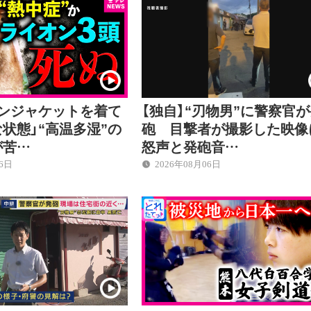
ウンジャケットを着て
【独自】“刃物男”に警察官
状態」“高温多湿”の
砲 目撃者が撮影した映像
が苦…
怒声と発砲音…
06日
2026年08月06日