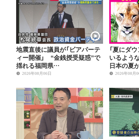
地震直後に議員が「ビアパーテ
「夏にダ
ィー開催」 “金銭授受疑惑”で
いるような
揺れる福岡県…
日本の夏
2026年08月06日
2026年08月