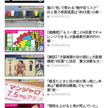
服の『色』で変わる“熱中症リスク”
白と黒で表面温度は『約15度』の差…
2026年08月07日
【都構想】「もう一度この4区案でチャ
レンジできる」大阪維新代表代行の
横…
2026年08月07日
【解説】「大阪維新の次の顔に」大阪都
構想“4区案”に決定 重大決断を大…
2026年08月07日
「鏡見たときに目の前が真っ暗に」本
来は「糖尿病治療薬」でも“やせ
薬”使…
2026年08月07日
「階段を上がると弟が死んでいた」