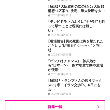
2026年08月07日
【解説】「大阪維新の次の顔に」大阪都
構想“4区案”に決定 重大決断を大…
2026年08月07日
「テレビドラマのように“手だけ”を狙
って撃つことは現実には難し
い」 “…
2026年08月06日
【現場報告】男の死因は胸を撃たれた
ことによる“出血性ショック”と判
明 …
2026年08月06日
「ピンチはチャンス」 被災地か
ら“日本一”へ 熊本地震で寮や道場
が使用…
2026年08月06日
【解説】「トランプさんの焦りマック
スに」米・イラン交渉『5、6日にも
合…
2026年08月06日
特集一覧