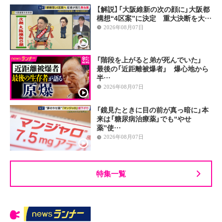
【解説】「大阪維新の次の顔に」大阪都
構想“4区案”に決定 重大決断を大…
2026年08月07日
「階段を上がると弟が死んでいた」
最後の「近距離被爆者」 爆心地から
半…
2026年08月07日
「鏡見たときに目の前が真っ暗に」本
来は「糖尿病治療薬」でも“やせ
薬”使…
2026年08月07日
特集一覧