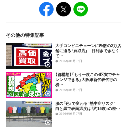
その他の特集記事
大手コンビニチェーンに匹敵の2万店
舗に迫る「買取店」 目利きできなく
て…
2026年08月07日
【都構想】「もう一度この4区案でチャ
レンジできる」大阪維新代表代行の
横…
2026年08月07日
服の『色』で変わる“熱中症リスク”
白と黒で表面温度は『約15度』の差…
2026年08月07日