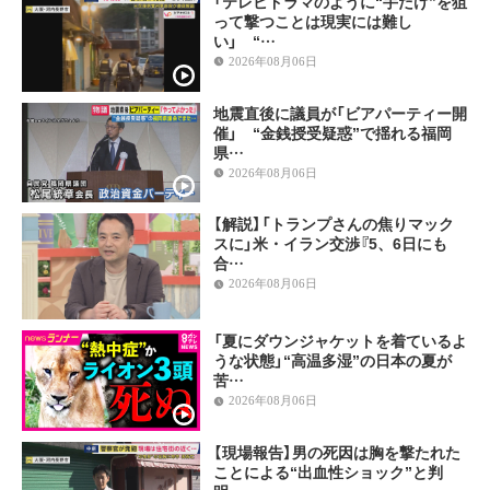
「テレビドラマのように“手だけ”を狙
って撃つことは現実には難し
い」 “…
2026年08月06日
地震直後に議員が「ビアパーティー開
催」 “金銭授受疑惑”で揺れる福岡
県…
2026年08月06日
【解説】「トランプさんの焦りマック
スに」米・イラン交渉『5、6日にも
合…
2026年08月06日
「夏にダウンジャケットを着ているよ
うな状態」“高温多湿”の日本の夏が
苦…
2026年08月06日
【現場報告】男の死因は胸を撃たれた
ことによる“出血性ショック”と判