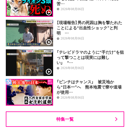
苦…
2026年08月06日
【現場報告】男の死因は胸を撃たれた
ことによる“出血性ショック”と判
明 …
2026年08月06日
「テレビドラマのように“手だけ”を狙
って撃つことは現実には難し
い」 “…
2026年08月06日
「ピンチはチャンス」 被災地か
ら“日本一”へ 熊本地震で寮や道場
が使用…
2026年08月06日
特集一覧