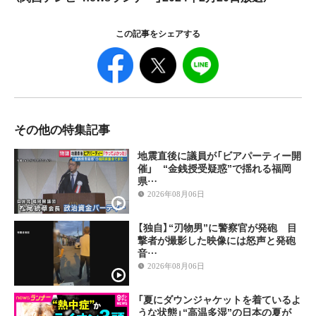
この記事をシェアする
その他の特集記事
地震直後に議員が「ビアパーティー開
催」 “金銭授受疑惑”で揺れる福岡
県…
2026年08月06日
【独自】“刃物男”に警察官が発砲 目
撃者が撮影した映像には怒声と発砲
音…
2026年08月06日
「夏にダウンジャケットを着ているよ
うな状態」“高温多湿”の日本の夏が