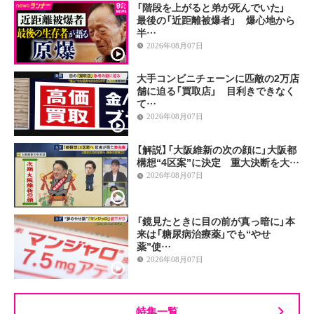
「階段を上がると弟が死んでいた」
最後の「近距離被爆者」 爆心地から
半…
2026年08月07日
大手コンビニチェーンに匹敵の2万店
舗に迫る「買取店」 目利きできなく
て…
2026年08月07日
【解説】「大阪維新の次の顔に」大阪都
構想“4区案”に決定 重大決断を大…
2026年08月07日
「鏡見たときに目の前が真っ暗に」本
来は「糖尿病治療薬」でも“やせ
薬”使…
2026年08月07日
特集一覧