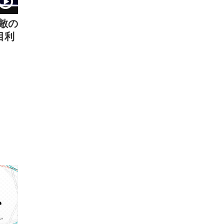
敵の
目利