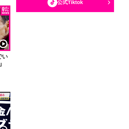
公式Tiktok
でい
者」