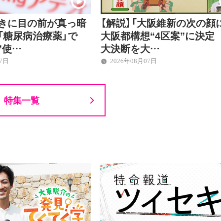
ときに目の前が真っ暗
【解説】「大阪維新の次の顔
「糖尿病治療薬」で
大阪都構想“4区案”に決定
”使…
大決断を大…
07日
2026年08月07日
特集一覧