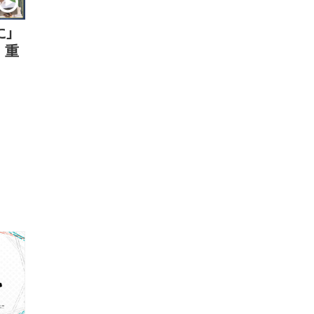
に」
 重