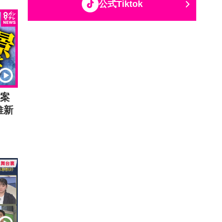
公式Tiktok
区案
維新