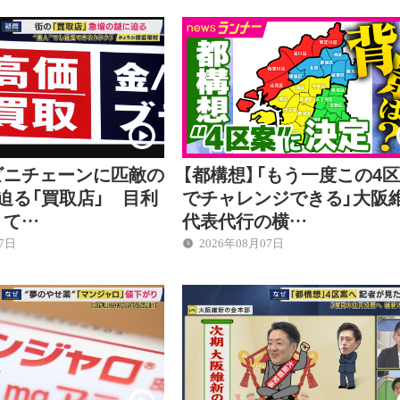
ビニチェーンに匹敵の
【都構想】「もう一度この4
迫る「買取店」 目利
でチャレンジできる」大阪
くて…
代表代行の横…
07日
2026年08月07日