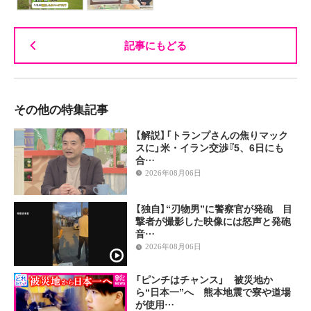
記事にもどる
その他の特集記事
【解説】「トランプさんの焦りマック
スに」米・イラン交渉『5、6日にも
合…
2026年08月06日
【独自】“刃物男”に警察官が発砲 目
撃者が撮影した映像には怒声と発砲
音…
2026年08月06日
「ピンチはチャンス」 被災地か
ら“日本一”へ 熊本地震で寮や道場
が使用…