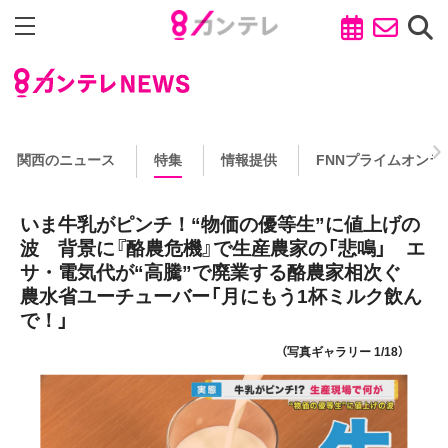
関西のニュース
特集
情報提供
FNNプライムオンラ
いま牛乳がピンチ！“物価の優等生”に値上げの
波 背景に『酪農危機』で生産農家の「悲鳴」 エ
サ・電気代が“高騰”で廃業する酪農家相次ぐ
農水省ユーチューバー「月にもう1杯ミルク飲ん
で！」
（写真ギャラリー 1/18）