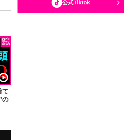
公式Tiktok
着て
”の