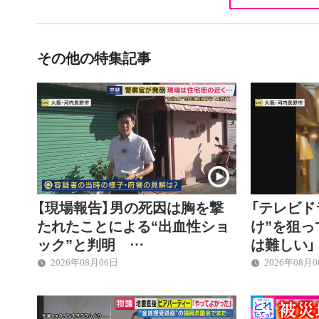
その他の特集記事
【現場報告】男の死因は胸を撃
「テレビド
たれたことによる“出血性ショ
け”を狙
ック”と判明 …
は難しい」
2026年08月06日
2026年08月