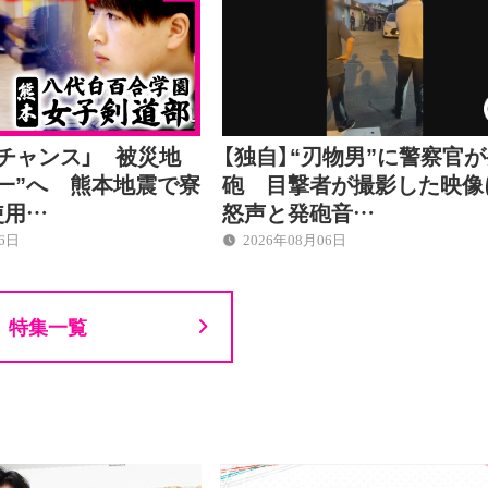
チャンス」 被災地
【独自】“刃物男”に警察官
一”へ 熊本地震で寮
砲 目撃者が撮影した映像
使用…
怒声と発砲音…
06日
2026年08月06日
特集一覧