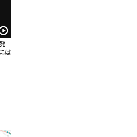
が発
には