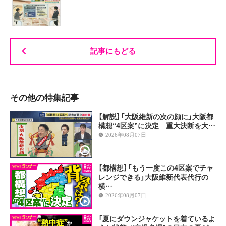
記事にもどる
その他の特集記事
【解説】「大阪維新の次の顔に」大阪都
構想“4区案”に決定 重大決断を大…
2026年08月07日
【都構想】「もう一度この4区案でチャ
レンジできる」大阪維新代表代行の
横…
2026年08月07日
「夏にダウンジャケットを着ているよ