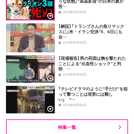
うな状態」“高温多湿”の日本の夏が
苦…
2026年08月06日
【解説】「トランプさんの焦りマック
スに」米・イラン交渉『5、6日にも
合…
2026年08月06日
【現場報告】男の死因は胸を撃たれた
ことによる“出血性ショック”と判
明 …
2026年08月06日
「テレビドラマのように“手だけ”を狙
って撃つことは現実には難し
い」 “…
2026年08月06日
特集一覧