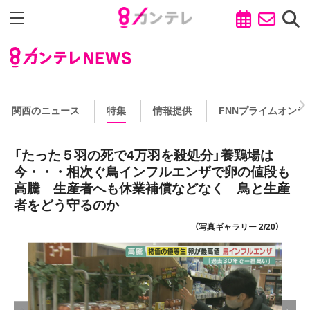
関西のニュース
特集
情報提供
FNNプライムオンラ
「たった５羽の死で4万羽を殺処分」養鶏場は
今・・・相次ぐ鳥インフルエンザで卵の値段も
高騰 生産者へも休業補償などなく 鳥と生産
者をどう守るのか
（写真ギャラリー 2/20）