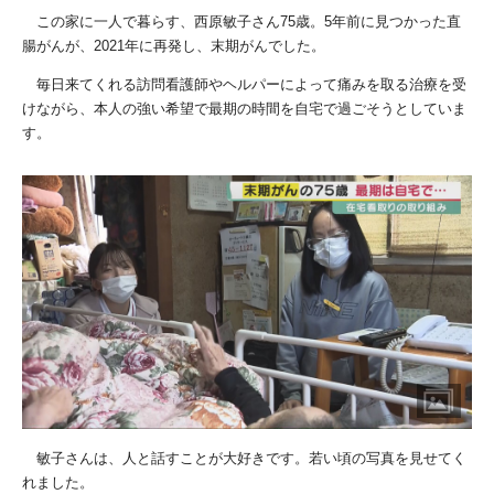
この家に一人で暮らす、西原敏子さん
75
歳。
5
年前に見つかった直
腸がんが、
2021
年に再発し、末期がんでした。
毎日来てくれる訪問看護師やヘルパーによって痛みを取る治療を受
けながら、本人の強い希望で最期の時間を自宅で過ごそうとしていま
す。
敏子さんは、人と話すことが大好きです。若い頃の写真を見せてく
れました。