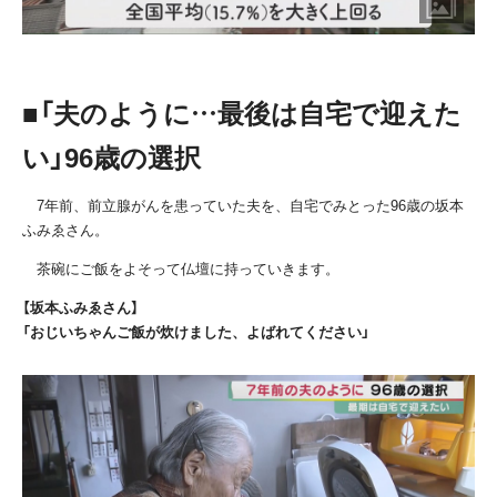
■「夫のように…最後は自宅で迎えた
い」
96
歳の選択
7年前、前立腺がんを患っていた夫を、自宅でみとった
96
歳の坂本
ふみゑさん。
茶碗にご飯をよそって仏壇に持っていきます。
【坂本ふみゑさん】
「おじいちゃんご飯が炊けました、よばれてください」