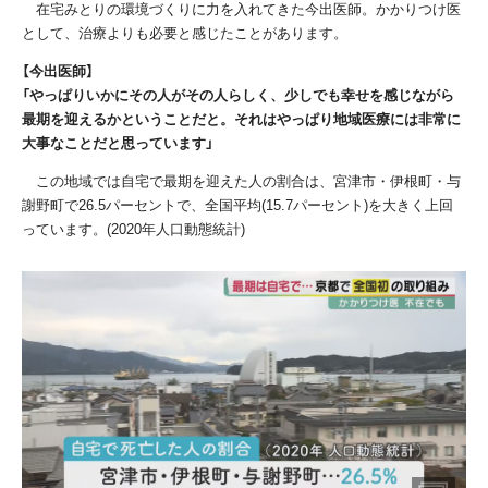
在宅みとりの環境づくりに力を入れてきた今出医師。かかりつけ医
として、治療よりも必要と感じたことがあります。
【今出医師】
「やっぱりいかにその人がその人らしく、少しでも幸せを感じながら
最期を迎えるかということだと。それはやっぱり地域医療には非常に
大事なことだと思っています」
この地域では自宅で最期を迎えた人の割合は、宮津市・伊根町・与
謝野町で
26.5
パーセントで、全国平均
(15.7
パーセント
)
を大きく上回
っています。
(2020
年人口動態統計
)