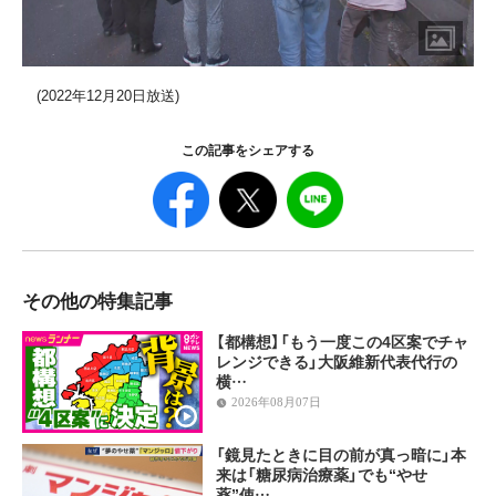
(2022年
12
月
20
日放送
)
この記事をシェアする
その他の特集記事
【都構想】「もう一度この4区案でチャ
レンジできる」大阪維新代表代行の
横…
2026年08月07日
「鏡見たときに目の前が真っ暗に」本
来は「糖尿病治療薬」でも“やせ
薬”使…