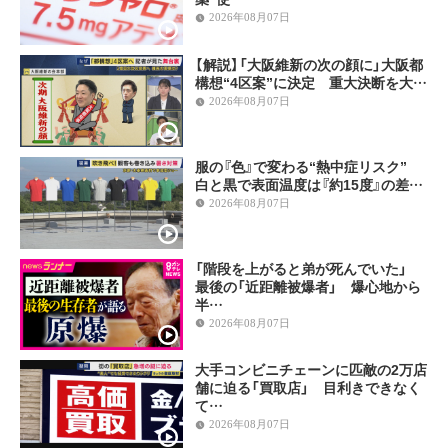
2026年08月07日
【解説】「大阪維新の次の顔に」大阪都
構想“4区案”に決定 重大決断を大…
2026年08月07日
服の『色』で変わる“熱中症リスク”
白と黒で表面温度は『約15度』の差…
2026年08月07日
「階段を上がると弟が死んでいた」
最後の「近距離被爆者」 爆心地から
半…
2026年08月07日
大手コンビニチェーンに匹敵の2万店
舗に迫る「買取店」 目利きできなく
て…
2026年08月07日