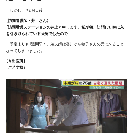
しかし、その
4
日後…
【訪問看護師・井上さん】
「訪問看護ステーションの井上と申します。私が朝、訪問した時に息
を引き取られている状況でしたので」
予定よりも
1
週間早く、弟夫婦は香川から敏子さんの元に来ること
なってしまいました。
【今出医師】
「ご苦労様」