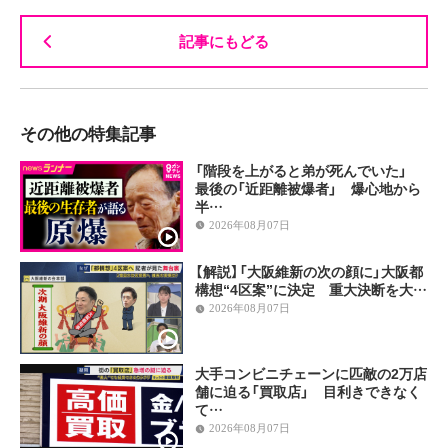
記事にもどる
その他の特集記事
「階段を上がると弟が死んでいた」
最後の「近距離被爆者」 爆心地から
半…
2026年08月07日
【解説】「大阪維新の次の顔に」大阪都
構想“4区案”に決定 重大決断を大…
2026年08月07日
大手コンビニチェーンに匹敵の2万店
舗に迫る「買取店」 目利きできなく
て…
2026年08月07日