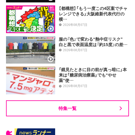
【都構想】「もう一度この4区案でチャ
レンジできる」大阪維新代表代行の
横…
2026年08月07日
服の『色』で変わる“熱中症リスク”
白と黒で表面温度は『約15度』の差…
2026年08月07日
「鏡見たときに目の前が真っ暗に」本
来は「糖尿病治療薬」でも“やせ
薬”使…
2026年08月07日
特集一覧