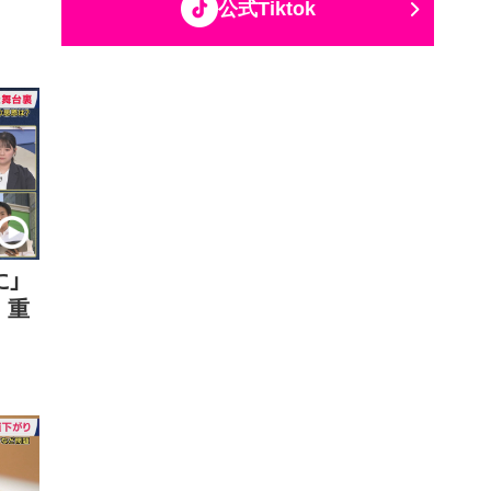
公式Tiktok
に」
 重