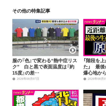
その他の特集記事
服の『色』で変わる“熱中症リス
「階段を
ク” 白と黒で表面温度は『約
た」 最
15度』の差…
爆心地か
2026年08月07日
2026年08月