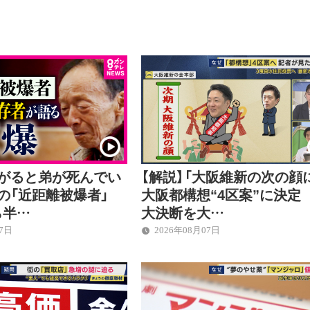
上がると弟が死んでい
【解説】「大阪維新の次の顔
後の「近距離被爆者」
大阪都構想“4区案”に決定
ら半…
大決断を大…
07日
2026年08月07日