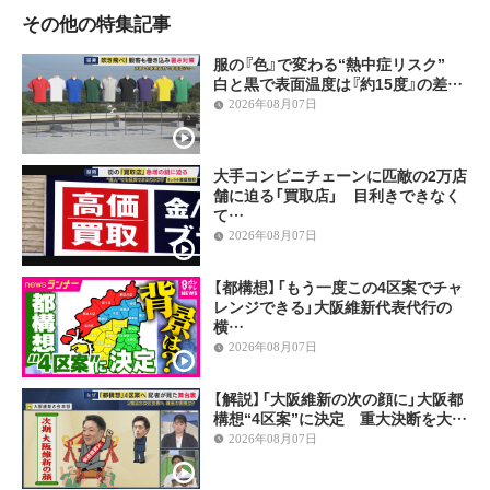
その他の特集記事
服の『色』で変わる“熱中症リスク”
白と黒で表面温度は『約15度』の差…
2026年08月07日
大手コンビニチェーンに匹敵の2万店
舗に迫る「買取店」 目利きできなく
て…
2026年08月07日
【都構想】「もう一度この4区案でチャ
レンジできる」大阪維新代表代行の
横…
2026年08月07日
【解説】「大阪維新の次の顔に」大阪都
構想“4区案”に決定 重大決断を大…
2026年08月07日