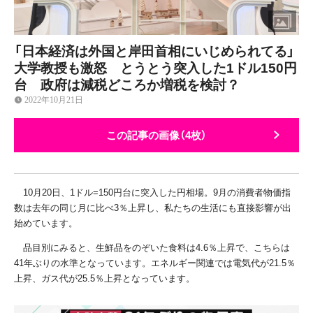
「日本経済は外国と岸田首相にいじめられてる」
大学教授も激怒 とうとう突入した1ドル150円
台 政府は減税どころか増税を検討？
2022年10月21日
この記事の画像（4枚）
10
月
20
日、
1
ドル
=150
円台に突入した円相場。
9
月の消費者物価指
数は去年の同じ月に比べ
3
％上昇し、私たちの生活にも直接影響が出
始めています。
品目別にみると、生鮮品をのぞいた食料は
4.6
％上昇で、こちらは
41
年ぶりの水準となっています。エネルギー関連では電気代が
21.5
％
上昇、ガス代が
25.5
％上昇となっています。