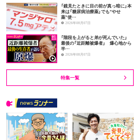
「鏡見たときに目の前が真っ暗に」本
来は「糖尿病治療薬」でも“やせ
薬”使…
2026年08月07日
「階段を上がると弟が死んでいた」
最後の「近距離被爆者」 爆心地から
半…
2026年08月07日
特集一覧