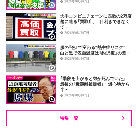
2026年08月07日
大手コンビニチェーンに匹敵の2万店
舗に迫る「買取店」 目利きできなく
て…
2026年08月07日
服の『色』で変わる“熱中症リスク”
白と黒で表面温度は『約15度』の差…
2026年08月07日
「階段を上がると弟が死んでいた」
最後の「近距離被爆者」 爆心地から
半…
2026年08月07日
特集一覧