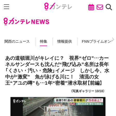
関西のニュース
特集
情報提供
FNNプライムオンラ
あの道頓堀川がキレイに？ 視界“ゼロ”…カー
ネルサンダースも沈んだ“飛び込み”名所は長年
「くさい・汚い・危険」イメージ しかし今、水
中が“激変” 魚が泳げる川に！ 清流の女
王“アユの噂”も…1年“密着”潜水取材【前編】
（写真ギャラリー 10/18）