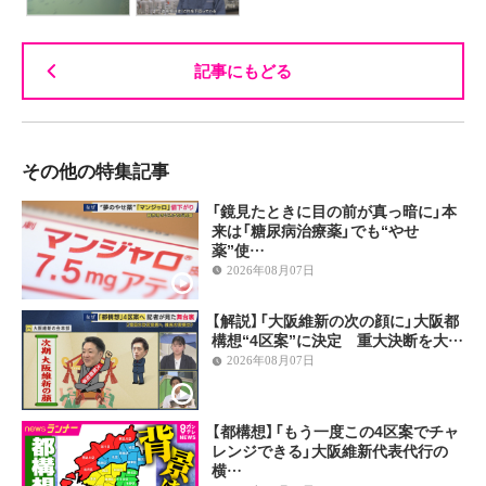
記事にもどる
その他の特集記事
「鏡見たときに目の前が真っ暗に」本
来は「糖尿病治療薬」でも“やせ
薬”使…
2026年08月07日
【解説】「大阪維新の次の顔に」大阪都
構想“4区案”に決定 重大決断を大…
2026年08月07日
【都構想】「もう一度この4区案でチャ
レンジできる」大阪維新代表代行の
横…