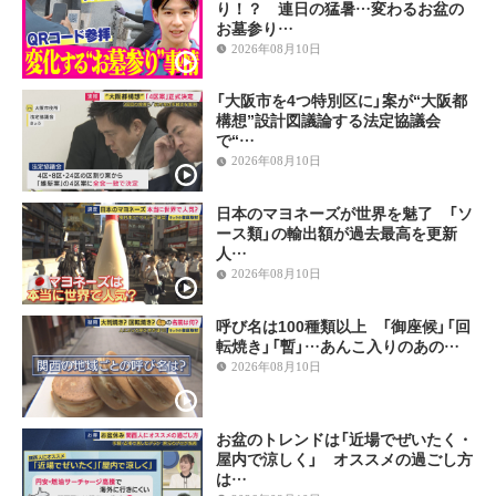
り！？ 連日の猛暑…変わるお盆の
お墓参り…
2026年08月10日
「大阪市を4つ特別区に」案が“大阪都
構想”設計図議論する法定協議会
で“…
2026年08月10日
日本のマヨネーズが世界を魅了 「ソ
ース類」の輸出額が過去最高を更新
人…
2026年08月10日
呼び名は100種類以上 「御座候」「回
転焼き」「暫」…あんこ入りのあの…
2026年08月10日
お盆のトレンドは「近場でぜいたく・
屋内で涼しく」 オススメの過ごし方
は…