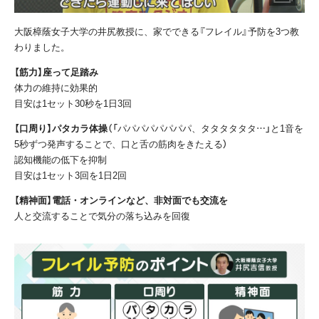
大阪樟蔭女子大学の井尻教授に、家でできる『フレイル』予防を3つ教
わりました。
【筋力】座って足踏み
体力の維持に効果的
目安は1セット30秒を1日3回
【口周り】パタカラ体操
（「パパパパパパパパ、タタタタタタ…」と1音を
5秒ずつ発声することで、口と舌の筋肉をきたえる）
認知機能の低下を抑制
目安は1セット3回を1日2回
【精神面】電話・オンラインなど、非対面でも交流を
人と交流することで気分の落ち込みを回復