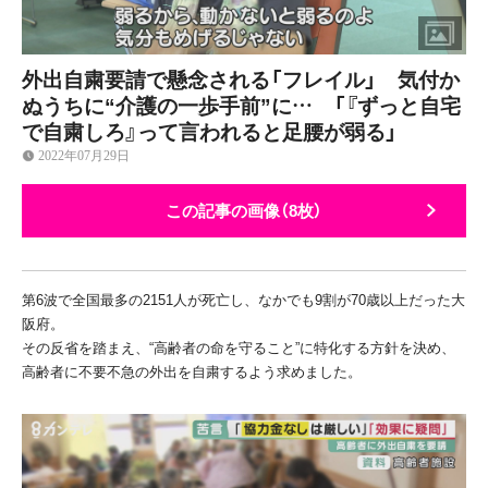
外出自粛要請で懸念される「フレイル」 気付か
ぬうちに“介護の一歩手前”に… 「『ずっと自宅
で自粛しろ』って言われると足腰が弱る」
2022年07月29日
この記事の画像（8枚）
第
6
波で全国最多の
2151
人が死亡し、なかでも
9
割が
70
歳以上だった大
阪府。
その反省を踏まえ、“高齢者の命を守ること”に特化する方針を決め、
高齢者に不要不急の外出を自粛するよう求めました。