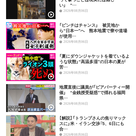
い」 “…
2026年08月06日
「ピンチはチャンス」 被災地か
ら“日本一”へ 熊本地震で寮や道場
が使用…
2026年08月06日
「夏にダウンジャケットを着ているよ
うな状態」“高温多湿”の日本の夏が
苦…
2026年08月06日
地震直後に議員が「ビアパーティー開
催」 “金銭授受疑惑”で揺れる福岡
県…
2026年08月06日
【解説】「トランプさんの焦りマック
スに」米・イラン交渉『5、6日にも
合…
2026年08月06日