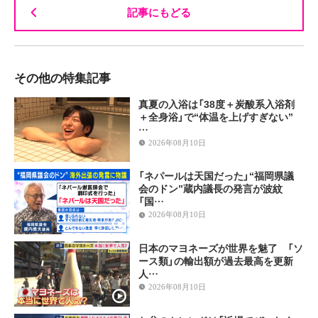
記事にもどる
その他の特集記事
真夏の入浴は「38度＋炭酸系入浴剤
＋全身浴」で“体温を上げすぎない”
…
2026年08月10日
「ネパールは天国だった」“福岡県議
会のドン”蔵内議長の発言が波紋
「国…
2026年08月10日
日本のマヨネーズが世界を魅了 「ソ
ース類」の輸出額が過去最高を更新
人…
2026年08月10日