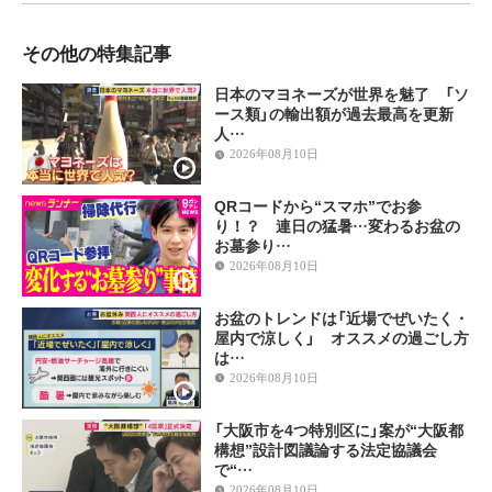
その他の特集記事
日本のマヨネーズが世界を魅了 「ソ
ース類」の輸出額が過去最高を更新
人…
2026年08月10日
QRコードから“スマホ”でお参
り！？ 連日の猛暑…変わるお盆の
お墓参り…
2026年08月10日
お盆のトレンドは「近場でぜいたく・
屋内で涼しく」 オススメの過ごし方
は…
2026年08月10日
「大阪市を4つ特別区に」案が“大阪都
構想”設計図議論する法定協議会
で“…
2026年08月10日