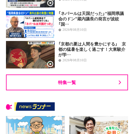
「ネパールは天国だった」“福岡県議
会のドン”蔵内議長の発言が波紋
「国…
2026年08月10日
「京都の夏は人間を豊かにする」 京
都の猛暑を楽しく過ごす！大東駿介
が学…
2026年08月10日
特集一覧