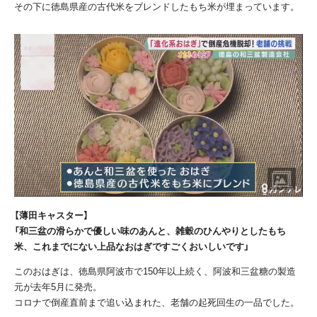
その下に徳島県産の古代米をブレンドしたもち米が埋まっています。
【薄田キャスター】
「和三盆の滑らかで優しい味のあんと、雑穀のひんやりとしたもち
米、これまでにない上品なおはぎですごくおいしいです」
このおはぎは、徳島県阿波市で150年以上続く、阿波和三盆糖の製造
元が去年5月に発売。
コロナで倒産直前まで追い込まれた、老舗の起死回生の一品でした。