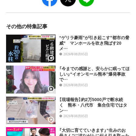
その他の特集記事
“ゲリラ豪雨”が引き起こす"都市の脅
威" マンホールを吹き飛ばす20
メ…
2026年08月05日
「今までの感謝と、安らかに眠ってほ
しい」“イオンモール熊本”爆発事故
で…
2026年08月05日
【現場報告】約2万5000戸で断水続
く 熊本・八代市 集合住宅ではタ
ン…
2026年08月05日
「大切に育てていきます」“生みのお
母さん”に涙ながらに伝え引き取った