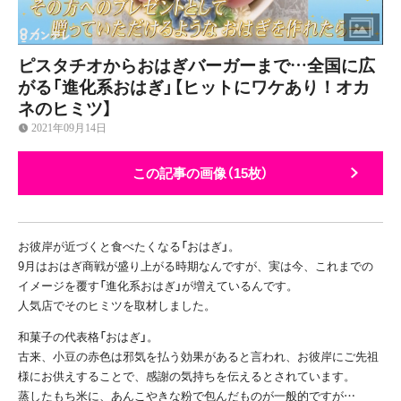
ピスタチオからおはぎバーガーまで…全国に広
がる「進化系おはぎ」【ヒットにワケあり！オカ
ネのヒミツ】
2021年09月14日
この記事の画像（15枚）
お彼岸が近づくと食べたくなる「おはぎ」。
9月はおはぎ商戦が盛り上がる時期なんですが、実は今、これまでの
イメージを覆す「進化系おはぎ」が増えているんです。
人気店でそのヒミツを取材しました。
和菓子の代表格「おはぎ」。
古来、小豆の赤色は邪気を払う効果があると言われ、お彼岸にご先祖
様にお供えすることで、感謝の気持ちを伝えるとされています。
蒸したもち米に、あんこやきな粉で包んだものが一般的ですが…