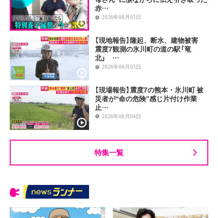
赤…
2026年08月05日
【現地報告】隆起、断水、建物被害
震度7観測の氷川町の道の駅「竜
北」 …
2026年08月05日
【現場報告】震度7の熊本・氷川町 被
災者が“命の危険”感じ片付け作業
止…
2026年08月04日
特集一覧