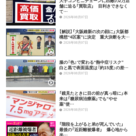
大手コンビニチェーンに匹敵の2万店
舗に迫る「買取店」 目利きできなく
て…
2026年08月07日
【解説】「大阪維新の次の顔に」大阪都
構想“4区案”に決定 重大決断を大…
2026年08月07日
服の『色』で変わる“熱中症リスク”
白と黒で表面温度は『約15度』の差…
2026年08月07日
「鏡見たときに目の前が真っ暗に」本
来は「糖尿病治療薬」でも“やせ
薬”使…
2026年08月07日
「階段を上がると弟が死んでいた」
最後の「近距離被爆者」 爆心地から
半…