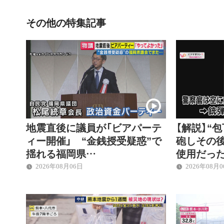
その他の特集記事
地震直後に議員が「ビアパーテ
【解説】“
ィー開催」 “金銭授受疑惑”で
砲しその
揺れる福岡県…
使用だった
2026年08月06日
2026年08月