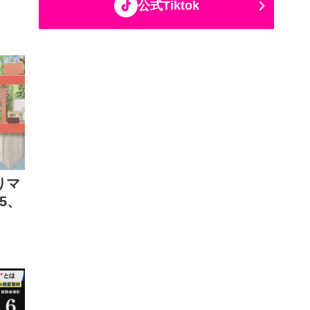
公式Tiktok
りマ
5、