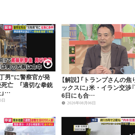
包丁男”に警察官が発
【解説】「トランプさんの焦
後死亡 「適切な拳銃
ックスに」米・イラン交渉『
」…
6日にも合…
06日
2026年08月06日