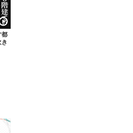
"都
吹き