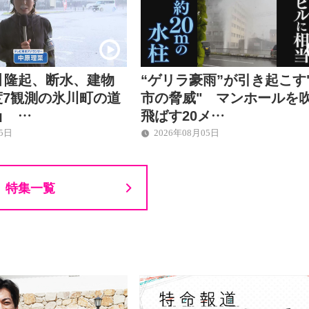
】隆起、断水、建物
“ゲリラ豪雨”が引き起こす
度7観測の氷川町の道
市の脅威" マンホールを
」 …
飛ばす20メ…
05日
2026年08月05日
特集一覧