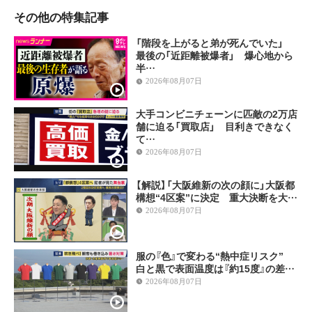
その他の特集記事
「階段を上がると弟が死んでいた」
最後の「近距離被爆者」 爆心地から
半…
2026年08月07日
大手コンビニチェーンに匹敵の2万店
舗に迫る「買取店」 目利きできなく
て…
2026年08月07日
【解説】「大阪維新の次の顔に」大阪都
構想“4区案”に決定 重大決断を大…
2026年08月07日
服の『色』で変わる“熱中症リスク”
白と黒で表面温度は『約15度』の差…
2026年08月07日