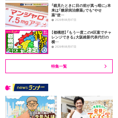
「鏡見たときに目の前が真っ暗に」本
来は「糖尿病治療薬」でも“やせ
薬”使…
2026年08月07日
【都構想】「もう一度この4区案でチャ
レンジできる」大阪維新代表代行の
横…
2026年08月07日
特集一覧