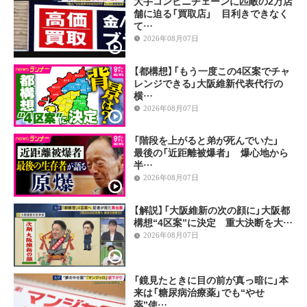
大手コンビニチェーンに匹敵の2万店
舗に迫る「買取店」 目利きできなく
て…
2026年08月07日
【都構想】「もう一度この4区案でチャ
レンジできる」大阪維新代表代行の
横…
2026年08月07日
「階段を上がると弟が死んでいた」
最後の「近距離被爆者」 爆心地から
半…
2026年08月07日
【解説】「大阪維新の次の顔に」大阪都
構想“4区案”に決定 重大決断を大…
2026年08月07日
「鏡見たときに目の前が真っ暗に」本
来は「糖尿病治療薬」でも“やせ
薬”使…