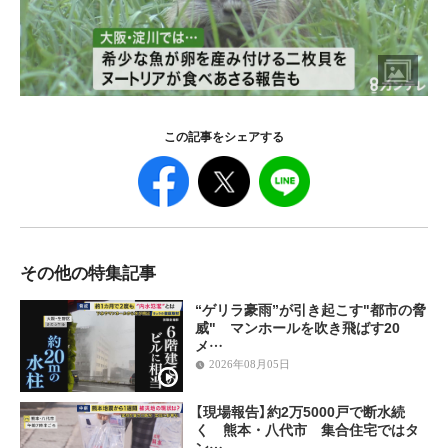
この記事をシェアする
その他の特集記事
“ゲリラ豪雨”が引き起こす"都市の脅
威" マンホールを吹き飛ばす20
メ…
2026年08月05日
【現場報告】約2万5000戸で断水続
く 熊本・八代市 集合住宅ではタ
ン…