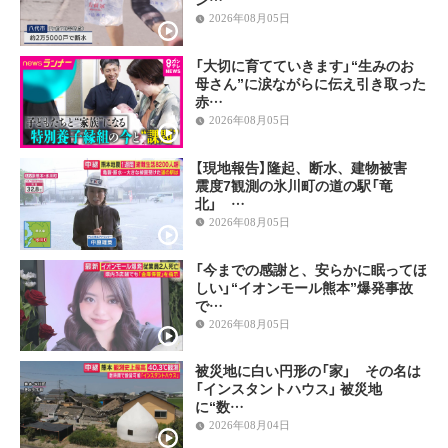
2026年08月05日
「大切に育てていきます」“生みのお
母さん”に涙ながらに伝え引き取った
赤…
2026年08月05日
【現地報告】隆起、断水、建物被害
震度7観測の氷川町の道の駅「竜
北」 …
2026年08月05日
「今までの感謝と、安らかに眠ってほ
しい」“イオンモール熊本”爆発事故
で…
2026年08月05日
被災地に白い円形の「家」 その名は
「インスタントハウス」 被災地
に“数…
2026年08月04日