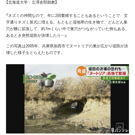
【北海道大学・立澤史郎助教】
「ネズミの仲間なので、年に2回繁殖することもあるということで、文
字通りネズミ算式に増える。もともと湿地帯の生き物で、どんどん巣
穴が横に拡張して、約7mくらい中で巣穴がつながっていた例もある。
あるとき突然堤防が決壊したり…」
この写真は2005年、兵庫県加西市でヌートリアの巣が広がり堤防が決
壊した様子をとらえたものです。