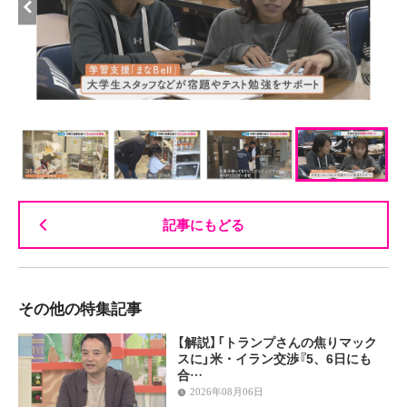
記事にもどる
その他の特集記事
【解説】「トランプさんの焦りマック
スに」米・イラン交渉『5、6日にも
合…
2026年08月06日