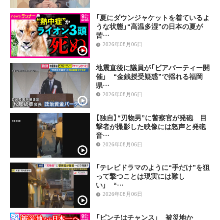
「夏にダウンジャケットを着ているよ
うな状態」“高温多湿”の日本の夏が
苦…
2026年08月06日
地震直後に議員が「ビアパーティー開
催」 “金銭授受疑惑”で揺れる福岡
県…
2026年08月06日
【独自】“刃物男”に警察官が発砲 目
撃者が撮影した映像には怒声と発砲
音…
2026年08月06日
「テレビドラマのように“手だけ”を狙
って撃つことは現実には難し
い」 “…
2026年08月06日
「ピンチはチャンス」 被災地か