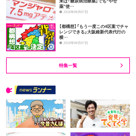
来は「糖尿病治療薬」でも“やせ
薬”使…
2026年08月07日
【都構想】「もう一度この4区案でチャ
レンジできる」大阪維新代表代行の
横…
2026年08月07日
特集一覧