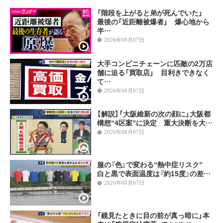
「階段を上がると弟が死んでいた」
最後の「近距離被爆者」 爆心地から
半…
2026年08月07日
大手コンビニチェーンに匹敵の2万店
舗に迫る「買取店」 目利きできなく
て…
2026年08月07日
【解説】「大阪維新の次の顔に」大阪都
構想“4区案”に決定 重大決断を大…
2026年08月07日
服の『色』で変わる“熱中症リスク”
白と黒で表面温度は『約15度』の差…
2026年08月07日
「鏡見たときに目の前が真っ暗に」本